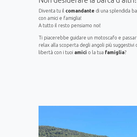
Non desiderare la barca d’altri!
Diventa tu il
comandante
di una splendida bar
con amici e famiglia!
A tutto il resto pensiamo noi!
Ti piacerebbe guidare un motoscafo e passar
relax alla scoperta degli angoli più suggestivi
libertà con i tuoi
amici
o la tua
famiglia
?