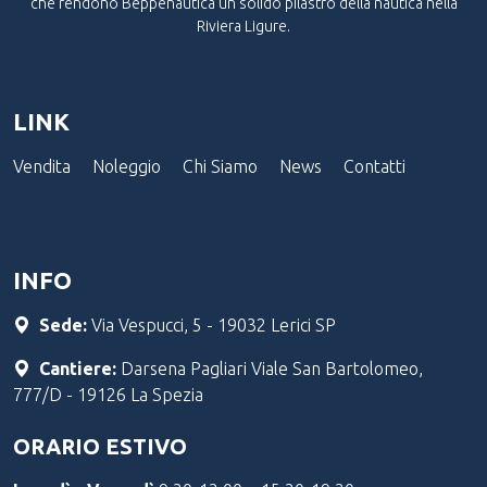
che rendono Beppenautica un solido pilastro della nautica nella
Riviera Ligure.
LINK
Vendita
Noleggio
Chi Siamo
News
Contatti
INFO
Sede:
Via Vespucci, 5 - 19032 Lerici SP
Cantiere:
Darsena Pagliari Viale San Bartolomeo,
777/D - 19126 La Spezia
ORARIO ESTIVO