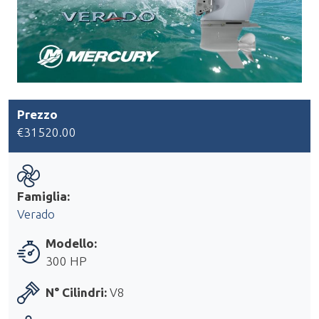
Prezzo
€31520.00
Famiglia:
Verado
Modello:
300 HP
N° Cilindri:
V8