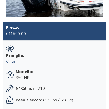
Prezzo
€41600.00
Famiglia:
Verado
Modello:
350 HP
N° Cilindri:
V10
Peso a secco:
695 lbs / 316 kg