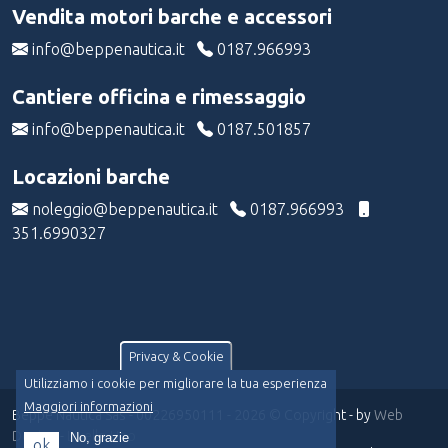
Vendita motori barche e accessori
info@beppenautica.it
0187.966993
Cantiere officina e rimessaggio
info@beppenautica.it
0187.501857
Locazioni barche
noleggio@beppenautica.it
0187.966993
351.6990327
Privacy & Cookie
Utilizziamo i cookie per migliorare la tua esperienza
Maggiori informazioni
Beppe Nautica Sas - 00226950111 - 2026 © Copyright - by
Web
Doctor
-
Livello Uno
No, grazie
ok