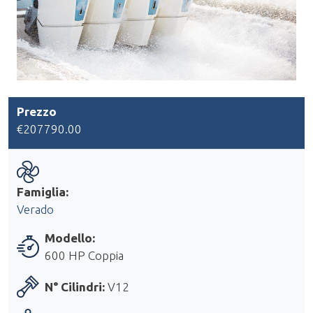
Prezzo
€207790.00
Famiglia:
Verado
Modello:
600 HP Coppia
N° Cilindri:
V12