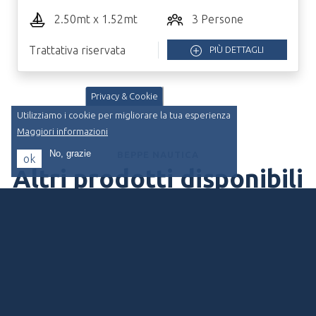
2.50mt x 1.52mt
3 Persone
Trattativa riservata
PIÙ DETTAGLI
Privacy & Cookie
Utilizziamo i cookie per migliorare la tua esperienza
Maggiori informazioni
No, grazie
BEPPE NAUTICA
ok
Altri prodotti disponibili
“Proponiamo soltanto il meglio per vivere il
mare”