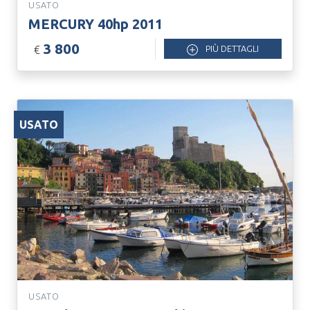
USATO
MERCURY 40hp 2011
3 800
€
PIÙ DETTAGLI
USATO
USATO