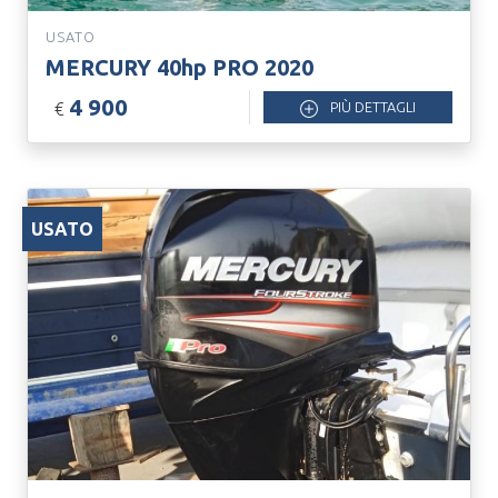
USATO
MERCURY 40hp PRO 2020
4 900
€
PIÙ DETTAGLI
USATO