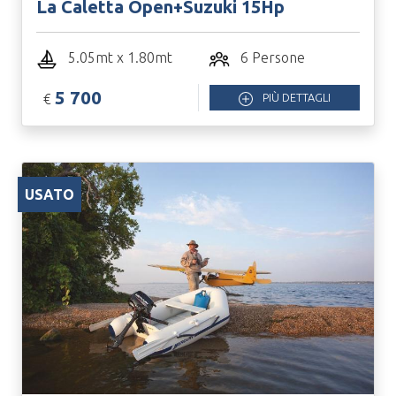
La Caletta Open+Suzuki 15Hp
5.05mt x 1.80mt
6 Persone
5 700
€
PIÙ DETTAGLI
USATO