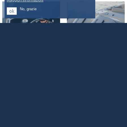
Maggiori informazioni
No, grazie
ok
Barche
Motori