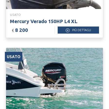
USATO
Mercury Verado 150HP L4 XL
8 200
€
PIÙ DETTAGLI
USATO